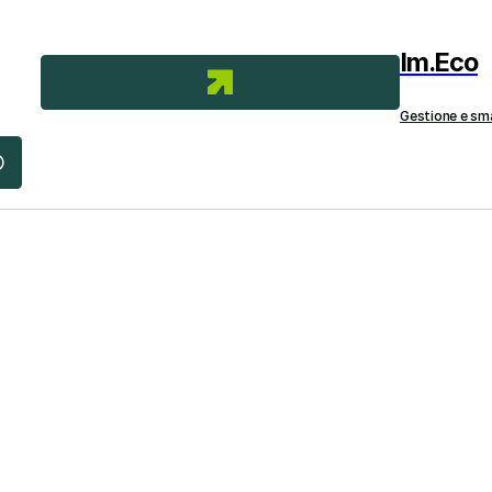
Im.Eco
Gestione e smal
ark Mode